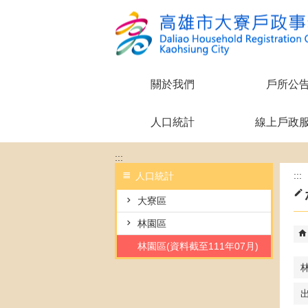
跳到主要內容區塊
關於我們
戶所公
人口統計
線上戶政
:::
:::
人口統計
大寮區
林園區
林園區(資料截至111年07月)