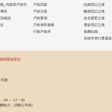
載_內政部戶政司
戶政罰鍰
結婚登記之後
證專區
戶政法規
離婚登記之後
人別確認
戶政案例
姓名變更之後
地址
戶政便民服務
遷徙登記之後
行動戶政所
集團結婚
高雄市孝行獎選拔
資料開放宣告
75號
30 ～ 17：30
櫃檯數較少，請耐心等候)