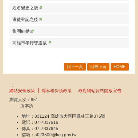
姓名變更之後
遷徙登記之後
集團結婚
高雄市孝行獎選拔
回上一頁
回最上面
HOME
:::
網站安全政策
隱私權保護政策
政府網站資料開放宣告
瀏覽人次：
851
所本所
地址：831124 高雄市大寮區鳳林三路375號
電話：07-7817516
傳真：07-7837645
信箱：a023500@kcg.gov.tw