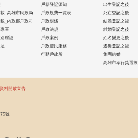
通
戶籍登記須知
出生登記之後
載_高雄市民政局
戶政規費一覽表
死亡登記之後
載_內政部戶政司
戶政罰鍰
結婚登記之後
證專區
戶政法規
離婚登記之後
人別確認
戶政案例
姓名變更之後
地址
戶政便民服務
遷徙登記之後
行動戶政所
集團結婚
高雄市孝行獎選拔
資料開放宣告
75號