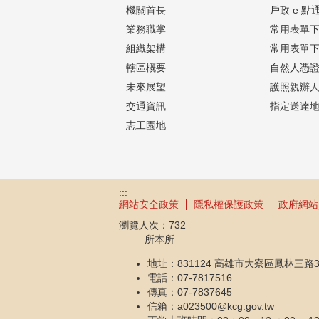
機關首長
戶政 e 點
業務職掌
常用表單下
組織架構
常用表單下
轄區概要
自然人憑
未來展望
護照親辦
交通資訊
指定送達
志工園地
:::
網站安全政策
隱私權保護政策
政府網站
瀏覽人次：
732
所本所
地址：831124 高雄市大寮區鳳林三路3
電話：07-7817516
傳真：07-7837645
信箱：a023500@kcg.gov.tw