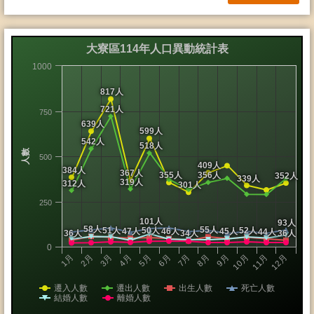
大寮區114年人口異動統計表
1000
817人
721人
750
639人
599人
542人
518人
人數
500
409人
384人
367人
355人
356人
352人
339人
319人
312人
301人
250
101人
93人
58人
55人
51人
50人
52人
47人
46人
45人
44人
36人
34人
36人
0
1月
2月
3月
4月
5月
6月
7月
8月
9月
10月
11月
12月
遷入人數
遷出人數
出生人數
死亡人數
結婚人數
離婚人數